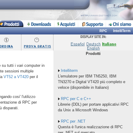
RPC
IntelliTerm
Prodotti
 su tutti i vari computer in
Intelliterm
te sessioni multiple
L'emulatore per IBM TN5250, IBM
da
VT52 a VT420
per il
TN3270 e Digital VT420 più completo e
veloce (disponibile in Italiano)
gando cosi' l'utilizzo
RPC per C e C++
ementazione di RPC per
Librerie (DDL) per portare applicativi RPC
 disparati.
da Unix a Microsoft Windows
RPC per .NET
Questa è l'unica realizzazione di RPC
per .NET sul mercato.