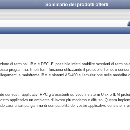
Sommario dei prodotti offerti
ione di terminali IBM e DEC. E' possibile infatti stabilire sessioni di terminale
esso programma. IntelliTerm funziona utilizzando il protocollo Telnet e consen
llegamenti a mainframe IBM e sistemi AS/400 e l’emulazione nelle modalità 
nte dei vostri applicativi RPC già esistenti su vecchi sistemi Unix o IBM prolun
el vostro applicativo un ambiente di lavoro più moderno e diffuso. Questa impl
 cosi' un'ampia gamma di compatibilità del vostro applicativo coi sistemi più